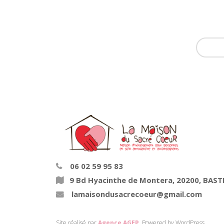
06 02 59 95 83
9 Bd Hyacinthe de Montera, 20200, BAST
lamaisondusacrecoeur@gmail.com
Site réalisé par
Agence AGEP
. Powered by WordPress.