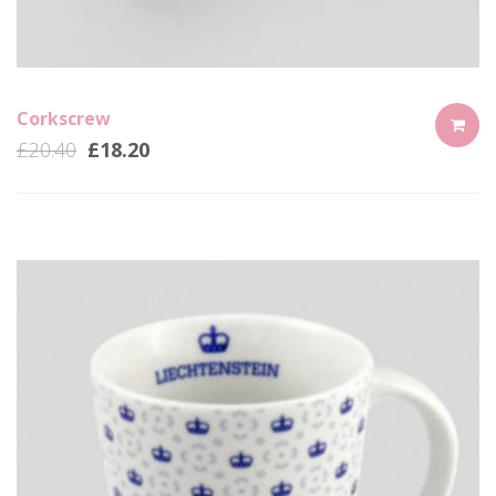
Corkscrew
£
20.40
£
18.20
ADD
TO
CART