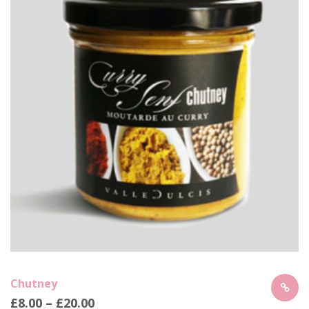
Chutney
£
8.00
–
£
20.00