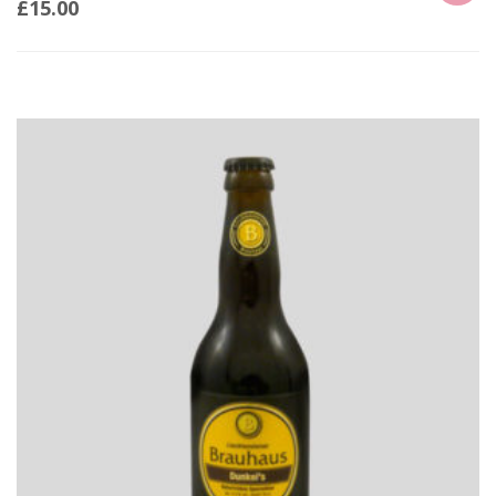
£
15.00
ADD
TO
CART