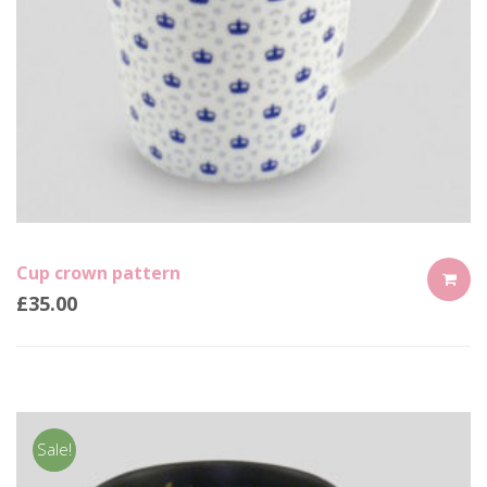
Cup crown pattern
£
35.00
ADD
TO
CART
Sale!