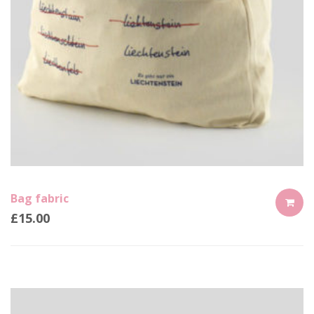
Bag fabric
£
15.00
ADD
TO
CART