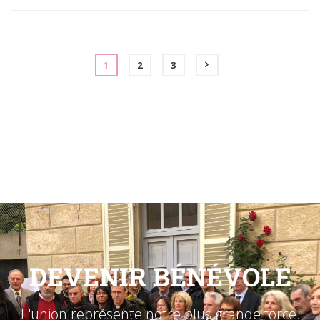
TO
CART
1
2
3
DEVENIR BÉNÉVOLE
L'union représente notre plus grande force.