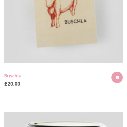
Buschla
£
20.00
ADD
TO
CART