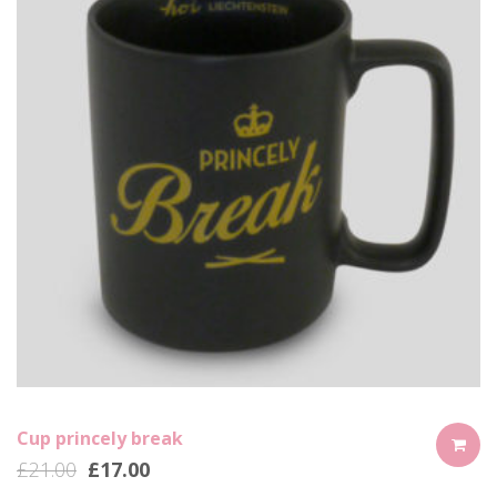
Cup princely break
£
21.00
£
17.00
ADD