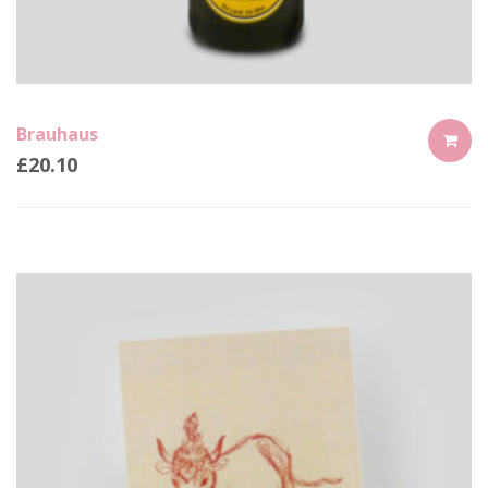
Brauhaus
£
20.10
ADD
TO
CART